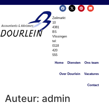
Zeilmarkt
10
4381
BS
Vlissingen
tel:
0118
420
555
Home
Diensten
Ons team
Over Dourlein
Vacatures
Contact
Auteur:
admin