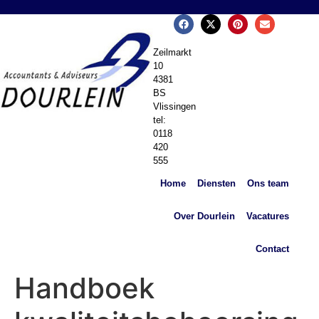
Zeilmarkt
10
4381
BS
Vlissingen
tel:
0118
420
555
Home
Diensten
Ons team
Over Dourlein
Vacatures
Contact
Handboek